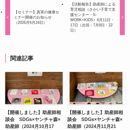
【活動報告】助産師による
育児相談（さかい子育て支
【セミナー】真実の健康セ
援センター・S-
ミナー開催のお知らせ
WORK+KIDS）6月11日・
（2026月6月24日）
17日（次回：7月9日・22
日）
関連記事
【開催しました】助産師相
【開催しました】助産師相
談会 SDGs×ヤンチャ森×
談会 SDGs×ヤンチャ森×
助産師（2024月10月17
助産師（2024月11月21