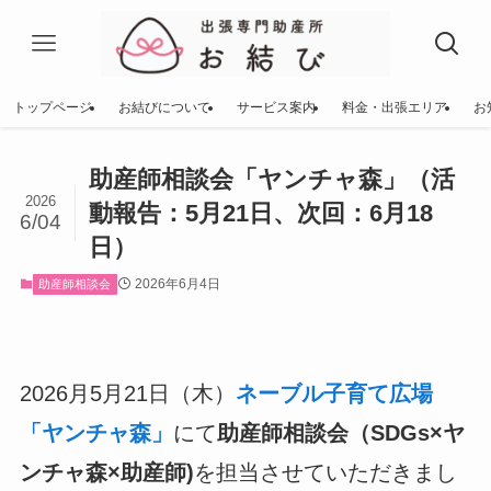
トップページ
お結びについて
サービス案内
料金・出張エリア
お
助産師相談会「ヤンチャ森」（活
2026
動報告：5月21日、次回：6月18
6/04
日）
2026年6月4日
助産師相談会
2026月5月21日（木）
ネーブル子育て広場
「ヤンチャ森」
にて
助産師相談会（SDGs×ヤ
ンチャ森×助産師)
を担当させていただきまし